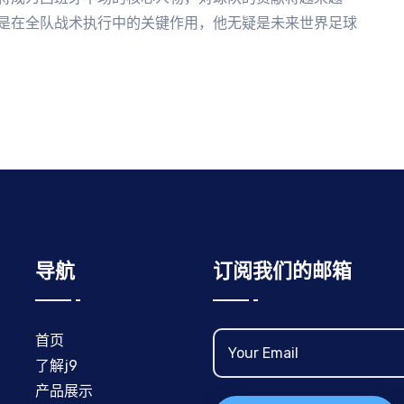
是在全队战术执行中的关键作用，他无疑是未来世界足球
导航
订阅我们的邮箱
首页
了解j9
产品展示