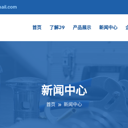
ail.com
首页
了解J9
产品展示
新闻中心
新闻中心
首页
新闻中心