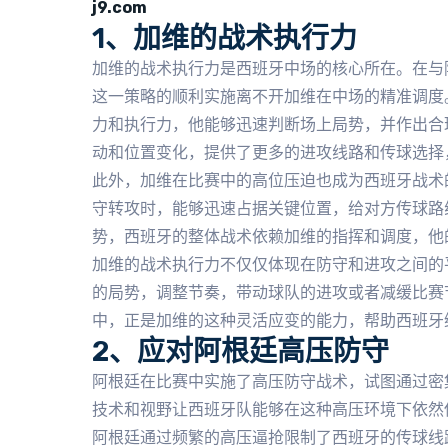
j9.com
1、加维的战术执行力
加维的战术执行力是西班牙中场的核心所在。在与
这一策略的顺利实施离不开加维在中场的精准调度
力和执行力，他能够迅速判断场上局势，并作出合
动和位置变化，提供了更多的进攻线路和传球选择
此外，加维在比赛中的高位压迫也成为西班牙战术
守转攻时，能够迅速占据关键位置，给对方传球路
势，西班牙的整体战术依赖加维的指挥和调度，他
加维的战术执行力不仅仅体现在防守和进攻之间的
的局势，调整节奏，带动球队的进攻或者减缓比赛
中，正是加维的这种灵活应变的能力，帮助西班牙
2、应对阿根廷高压防守
阿根廷在比赛中实施了高压防守战术，试图通过密
技术和视野让西班牙队能够在这种高压环境下依然
阿根廷通过频繁的高压逼抢限制了西班牙的传球线