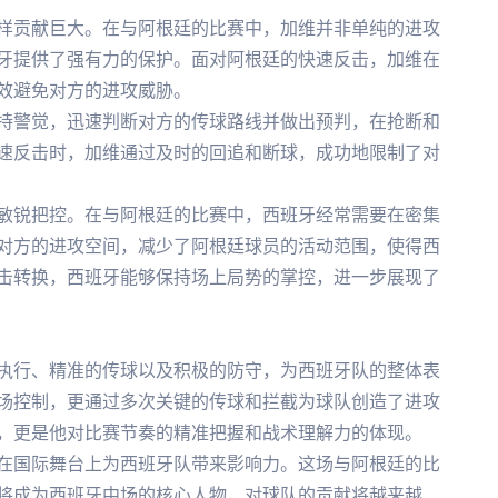
样贡献巨大。在与阿根廷的比赛中，加维并非单纯的进攻
牙提供了强有力的保护。面对阿根廷的快速反击，加维在
效避免对方的进攻威胁。
持警觉，迅速判断对方的传球路线并做出预判，在抢断和
速反击时，加维通过及时的回追和断球，成功地限制了对
敏锐把控。在与阿根廷的比赛中，西班牙经常需要在密集
对方的进攻空间，减少了阿根廷球员的活动范围，使得西
击转换，西班牙能够保持场上局势的掌控，进一步展现了
执行、精准的传球以及积极的防守，为西班牙队的整体表
场控制，更通过多次关键的传球和拦截为球队创造了进攻
，更是他对比赛节奏的精准把握和战术理解力的体现。
在国际舞台上为西班牙队带来影响力。这场与阿根廷的比
将成为西班牙中场的核心人物，对球队的贡献将越来越