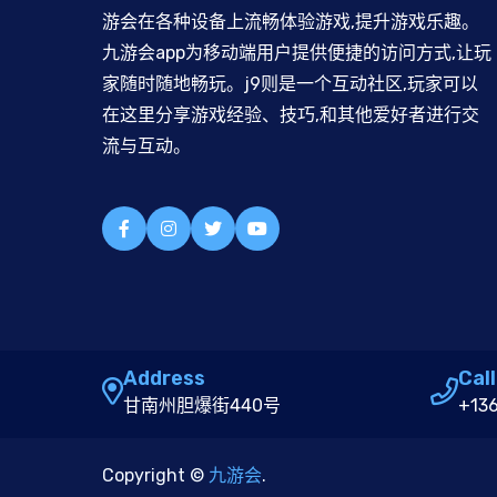
游会在各种设备上流畅体验游戏,提升游戏乐趣。
九游会app为移动端用户提供便捷的访问方式,让玩
家随时随地畅玩。j9则是一个互动社区,玩家可以
在这里分享游戏经验、技巧,和其他爱好者进行交
流与互动。
Address
Call
甘南州胆爆街440号
+13
Copyright ©
九游会
.