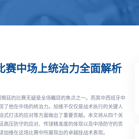
比赛中场上统治力全面解析
阵阿根廷的比赛无疑是全场瞩目的焦点之一。而其中西班牙中
现了他在中场的统治力。加维不仅仅是战术执行的关键人
迫式打法的应对等方面做出了重要贡献。本文将从四个关
廷高压防守的应对、传球精准度的体现以及中场防守的贡
读加维在这场比赛中所展现出的卓越技战术表现。