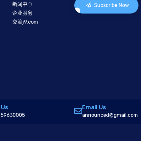
新闻中心
Subscribe Now
企业服务
交流j9.com
 Us
Email Us
659630005
announced@gmail.com