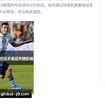
过缓慢的传球调动对方防线，有时通过快速的直塞球创造
不仅精准，而且极具威胁。