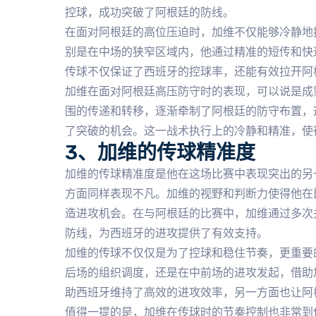
控球，成功突破了阿根廷的防线。
在面对阿根廷的高位压迫时，加维不仅能够冷静地
别是在中场的狭窄区域内，他通过精准的短传和快
传球不仅保证了西班牙的控球率，还能有效拉开阿
加维在面对阿根廷高压防守时的表现，可以说是成
围的传递和转移，逐渐牵制了阿根廷的防守布置，
了突破的机会。这一战术执行上的冷静和精准，使
3、加维的传球精准度
加维的传球精准度是他在这场比赛中表现突出的另
方面同样表现不凡。加维的视野和判断力使得他在
造进攻机会。在与阿根廷的比赛中，加维通过多次
防线，为西班牙的进攻提供了有效支持。
加维的传球不仅仅是为了控球和稳住节奏，更重要
后场的组织调度，还是在中前场的进攻发起，借助
助西班牙维持了高效的进攻效率，另一方面也让阿
值得一提的是，加维在传球时的节奏控制也非常到