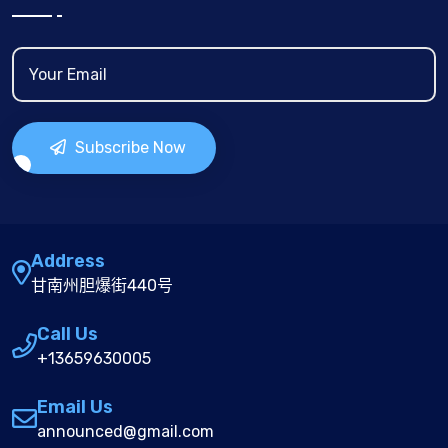
Subscribe Now
Address
甘南州胆爆街440号
Call Us
+13659630005
Email Us
announced@gmail.com