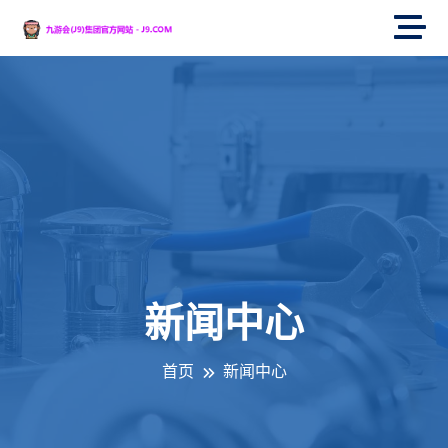
新闻中心
首页
新闻中心