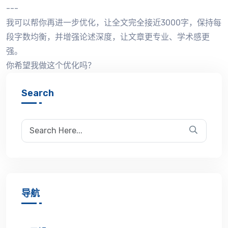
---
我可以帮你再进一步优化，让全文完全接近3000字，保持每
段字数均衡，并增强论述深度，让文章更专业、学术感更
强。
你希望我做这个优化吗？
Search
导航