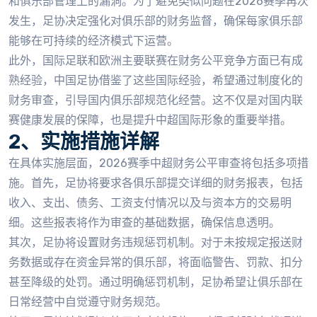
和俱乐部管理上的漏洞。为了避免类似问题在2026赛季再次
发生，足协决定强化对俱乐部的财务监督，确保每家俱乐部
能够在可持续的经济模式下运营。
此外，国际足联和欧洲主要联赛在财务公平竞争方面已有成
熟经验，中国足协借鉴了这些国际经验，希望通过制度化的
财务审查，引导国内俱乐部规范化经营。这不仅是对国内联
赛健康发展的保障，也是提升中超国际形象的重要举措。
2、实施措施详解
在具体实施层面，2026赛季中超财务公平审查将包括多项措
施。首先，足协将要求各俱乐部提交详细的财务报表，包括
收入、支出、债务、工资支付情况以及与资本方的交易明
细。这些报表将作为审查的基础数据，确保信息透明。
其次，足协将设置财务违规惩罚机制。对于未按规定报送财
务数据或存在资金异常的俱乐部，将面临警告、罚款、扣分
甚至降级的处罚。通过明确惩罚机制，足协希望让俱乐部在
日常经营中自觉遵守财务规范。