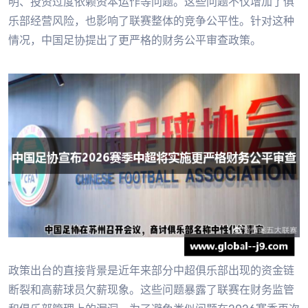
明、投资过度依赖资本运作等问题。这些问题不仅增加了俱
乐部经营风险，也影响了联赛整体的竞争公平性。针对这种
情况，中国足协提出了更严格的财务公平审查政策。
政策出台的直接背景是近年来部分中超俱乐部出现的资金链
断裂和高薪球员欠薪现象。这些问题暴露了联赛在财务监管