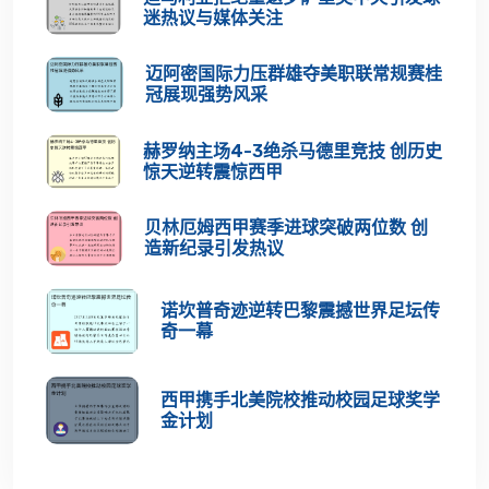
迷热议与媒体关注
迈阿密国际力压群雄夺美职联常规赛桂
冠展现强势风采
赫罗纳主场4-3绝杀马德里竞技 创历史
惊天逆转震惊西甲
贝林厄姆西甲赛季进球突破两位数 创
造新纪录引发热议
诺坎普奇迹逆转巴黎震撼世界足坛传
奇一幕
西甲携手北美院校推动校园足球奖学
金计划