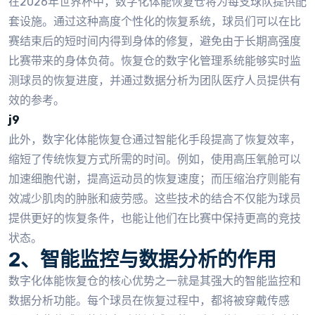
在2026年世界杯中，数字化体能恢复仓将为每支球队提供配
套设施。通过这种高度个性化的恢复系统，球员们可以在比
赛结束后的短时间内得到身体的修复，避免由于长期高强度
比赛带来的身体负荷。恢复仓的数字化管理系统能够实时监
测球员的恢复进度，并通过数据分析为团队医疗人员提供有
效的参考。
j9
此外，数字化体能恢复仓通过智能化手段提高了恢复效率，
缩短了传统恢复方式所需的时间。例如，使用高压氧舱可以
加速细胞代谢，提高运动员的恢复速度；而压缩治疗则能有
效减少肌肉的肿胀和疲劳感。这些技术的结合不仅能为球员
提供更好的恢复条件，也能让他们在比赛中保持更高的竞技
状态。
2、智能监控与数据分析的作用
数字化体能恢复仓的核心优势之一就是其强大的智能监控和
数据分析功能。每个球员在恢复过程中，都将被穿戴传感