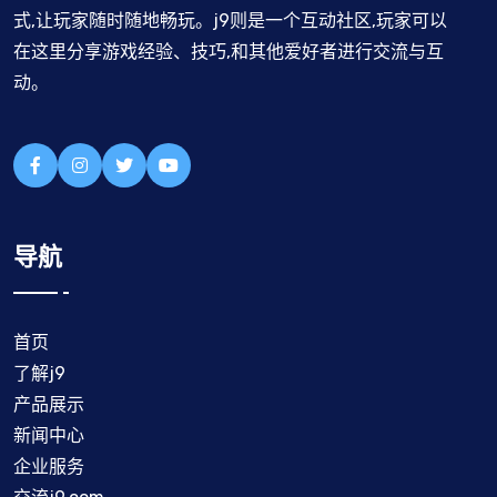
式,让玩家随时随地畅玩。j9则是一个互动社区,玩家可以
在这里分享游戏经验、技巧,和其他爱好者进行交流与互
动。
导航
首页
了解j9
产品展示
新闻中心
企业服务