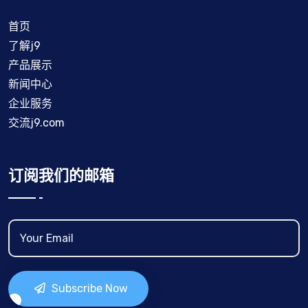
首页
了解j9
产品展示
新闻中心
企业服务
交流j9.com
订阅我们的邮箱
Subscribe Now