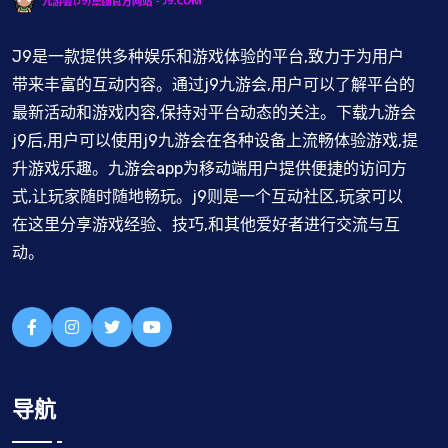
J9是一款提供多种娱乐和游戏体验的平台,致力于为用户
带来丰富的互动内容。通过j9九游会,用户可以了解平台的
最新活动和游戏内容,保持对平台动态的关注。下载九游会
j9后,用户可以使用j9九游会在各种设备上流畅体验游戏,提
升游戏乐趣。九游会app为移动端用户提供便捷的访问方
式,让玩家随时随地畅玩。j9则是一个互动社区,玩家可以
在这里分享游戏经验、技巧,和其他爱好者进行交流与互
动。
导航