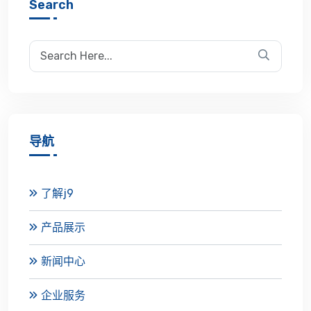
Search
导航
了解j9
产品展示
新闻中心
企业服务