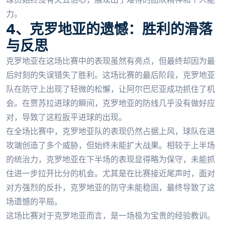
力。
4、克罗地亚的遗憾：胜利的滑落
与反思
克罗地亚在这场比赛中的表现虽然有亮点，但最终却因为最
后时刻的失误错失了胜利。这场比赛的最后阶段，克罗地亚
队在防守上出现了轻微的松懈，让阿尔巴尼亚成功抓住了机
会。在贾苏拉进球的瞬间，克罗地亚的防线几乎没有做好应
对，导致了这粒扳平进球的出现。
在全场比赛中，克罗地亚队的表现仍然占据上风，球队在进
攻端创造了多个威胁，但始终未能扩大战果。相较于上半场
的统治力，克罗地亚在下半场的表现显得略为保守，未能抓
住进一步拉开比分的机会。尤其是在比赛接近尾声时，面对
对方强烈的反扑，克罗地亚的防守未能稳固，最终导致了这
场遗憾的平局。
这场比赛对于克罗地亚而言，是一场极为宝贵的经验教训。