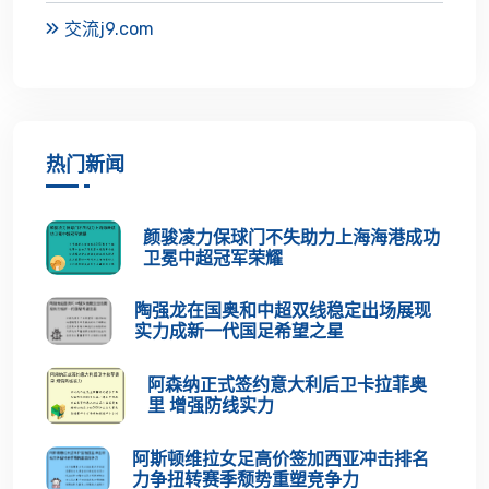
交流j9.com
热门新闻
颜骏凌力保球门不失助力上海海港成功
卫冕中超冠军荣耀
陶强龙在国奥和中超双线稳定出场展现
实力成新一代国足希望之星
阿森纳正式签约意大利后卫卡拉菲奥
里 增强防线实力
阿斯顿维拉女足高价签加西亚冲击排名
力争扭转赛季颓势重塑竞争力