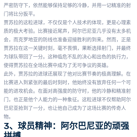
严密防守下，依然能够保持足够的冷静，并用一记精准的射
门将比分扳平。
贾苏拉的这粒进球，不仅仅是个人技术的体现，更是心理素
质的极大考验。比赛接近尾声，阿尔巴尼亚几乎没有太多机
会，而克罗地亚的防线也准备迎接胜利的到来。然而，正是
贾苏拉在这一关键时刻，毫不畏惧，果断选择射门，并最终
为球队带回了一分。这种临危不乱的决心和出色的执行力，
使得贾苏拉在全场比赛中成为了无可争议的英雄。
此外，贾苏拉的进球还展现了他对比赛节奏的极高理解。在
比赛进入到紧张的最后时刻时，他始终没有放弃任何一个可
能的进攻机会。在面对高强度的防守时，他的冷静和精准射
门，也正是他个人能力的一种象征。这粒进球不仅帮助阿尔
巴尼亚抢到了一分，也让他自己成为了这场比赛的传奇人
物。
3、球员精神：阿尔巴尼亚的顽强
拼搏