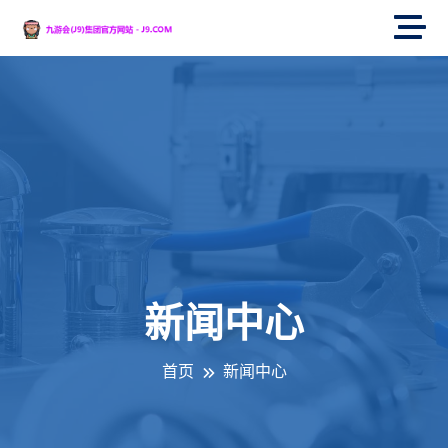
新闻中心
首页
新闻中心