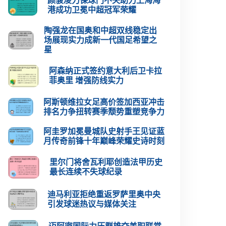
颜骏凌力保球门不失助力上海海
港成功卫冕中超冠军荣耀
陶强龙在国奥和中超双线稳定出
场展现实力成新一代国足希望之
星
阿森纳正式签约意大利后卫卡拉
菲奥里 增强防线实力
阿斯顿维拉女足高价签加西亚冲击
排名力争扭转赛季颓势重塑竞争力
阿圭罗加冕曼城队史射手王见证蓝
月传奇前锋十年巅峰荣耀史诗时刻
里尔门将舍瓦利耶创造法甲历史
最长连续不失球纪录
迪马利亚拒绝重返罗萨里奥中央
引发球迷热议与媒体关注