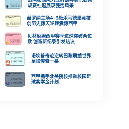
迈阿密国际力压群雄夺美职联常
规赛桂冠展现强势风采
赫罗纳主场4-3绝杀马德里竞技
创历史惊天逆转震惊西甲
贝林厄姆西甲赛季进球突破两位
数 创造新纪录引发热议
诺坎普奇迹逆转巴黎震撼世界
足坛传奇一幕
西甲携手北美院校推动校园足
球奖学金计划