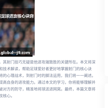
，其射门技巧无疑是他进攻端致胜的关键所在。本文将深
和技术解读，帮助足球爱好者更好地掌握射门的核心诀
将的心理战术，到射门时的脚法运用，我们将一一阐述。
提高自身的进攻能力。通过本文的学习，你将能够理解并
破对方的防守，精准地将球送进网窝。最终，本篇文章将
攻核心。