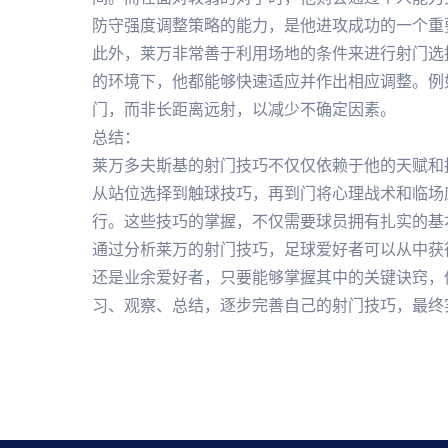
防守强度调整策略的能力，是他进攻成功的一个重
此外，莱万非常善于利用场地的条件来进行射门选
的环境下，他都能够快速适应并作出相应调整。例
门，而非长距离远射，以减少不确定因素。
总结：
莱万多夫斯基的射门技巧不仅仅依赖于他的天赋和
从站位选择到触球技巧，再到门将心理战术和临场
行。这些技巧的掌握，不仅需要球员拥有扎实的基
通过分析莱万的射门技巧，足球爱好者可以从中获
还是业余爱好者，只要能够掌握其中的关键诀窍，
习、观察、总结，逐步完善自己的射门技巧，最终