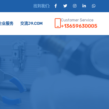
找到我们:
Customer Service
企业服务
交流J9.COM
+13659630005