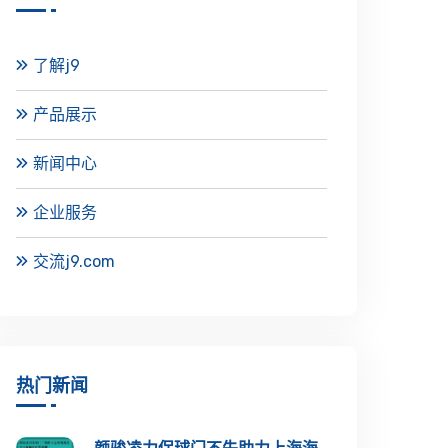
了解j9
产品展示
新闻中心
企业服务
交流j9.com
热门新闻