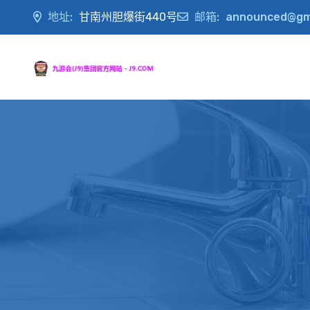
地址:
甘南州胆爆街440号
邮箱:
announced@gm