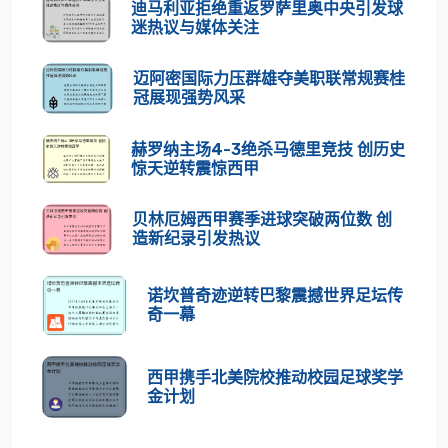
迪马利亚拒绝重返罗萨里奥中央引发球
迷热议与媒体关注
迈阿密国际力压群雄夺美职联常规赛桂
冠展现强势风采
赫罗纳主场4-3绝杀马德里竞技 创历史
惊天逆转震惊西甲
贝林厄姆西甲赛季进球突破两位数 创
造新纪录引发热议
诺坎普奇迹逆转巴黎震撼世界足坛传
奇一幕
西甲携手北美院校推动校园足球奖学
金计划