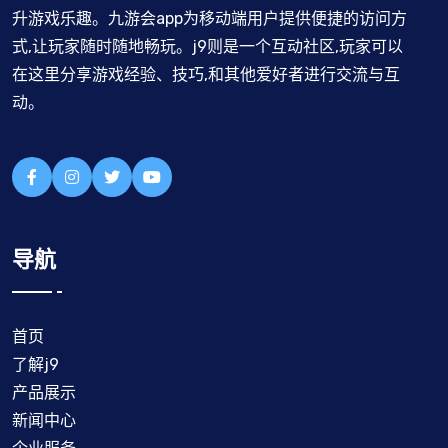
升游戏乐趣。九游会app为移动端用户提供便捷的访问方
式,让玩家随时随地畅玩。j9则是一个互动社区,玩家可以
在这里分享游戏经验、技巧,和其他爱好者进行交流与互
动。
导航
首页
了解j9
产品展示
新闻中心