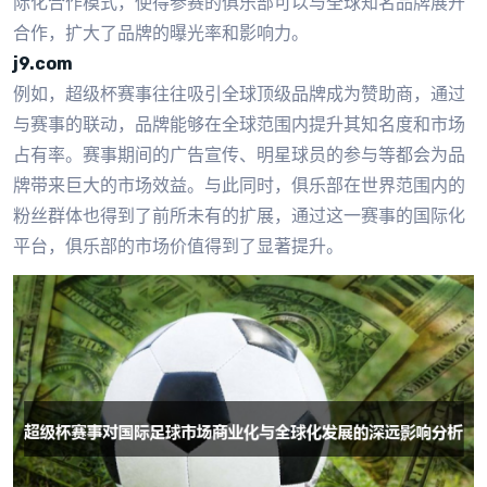
际化合作模式，使得参赛的俱乐部可以与全球知名品牌展开
合作，扩大了品牌的曝光率和影响力。
j9.com
例如，超级杯赛事往往吸引全球顶级品牌成为赞助商，通过
与赛事的联动，品牌能够在全球范围内提升其知名度和市场
占有率。赛事期间的广告宣传、明星球员的参与等都会为品
牌带来巨大的市场效益。与此同时，俱乐部在世界范围内的
粉丝群体也得到了前所未有的扩展，通过这一赛事的国际化
平台，俱乐部的市场价值得到了显著提升。