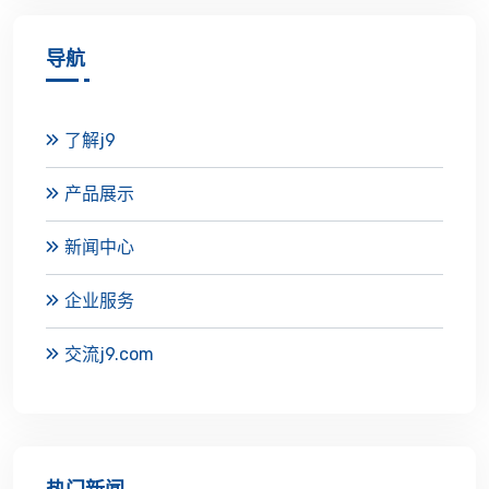
导航
了解j9
产品展示
新闻中心
企业服务
交流j9.com