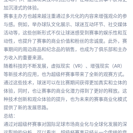
加沉浸式的体验。
赛事主办方也越来越注重通过多元化的内容来增强观众的参
与感。例如，举办球队文化展示、球迷互动环节、社交媒体
活动等，这些创新形式不仅让球迷感受到赛事的娱乐性和互
动性，也提升了赛事的商业价值和粉丝的忠诚度。此外，赛
事期间的周边商品和纪念品的销售，也成为了俱乐部和主办
方收入的重要来源。
随着科技的不断发展，虚拟现实（VR）、增强现实（AR）
等新技术的应用，也为超级杯赛事带来了全新的观赛方式。
通过这些技术，球迷可以在比赛期间获得更加真实和立体的
体验，同时，也让赛事的商业化潜力得到了更好的释放。这
种技术创新和观众体验的提升，也为未来的赛事商业化模式
提供了新的发展思路。
总结：
通过对超级杯赛事对国际足球市场商业化与全球化发展的深
远影响的分析，可以看出，超级杯赛事已经从一个传统的竞