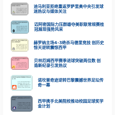
迪马利亚拒绝重返罗萨里奥中央引发球
迷热议与媒体关注
迈阿密国际力压群雄夺美职联常规赛桂
冠展现强势风采
赫罗纳主场4-3绝杀马德里竞技 创历史
惊天逆转震惊西甲
贝林厄姆西甲赛季进球突破两位数 创
造新纪录引发热议
诺坎普奇迹逆转巴黎震撼世界足坛传
奇一幕
西甲携手北美院校推动校园足球奖学
金计划