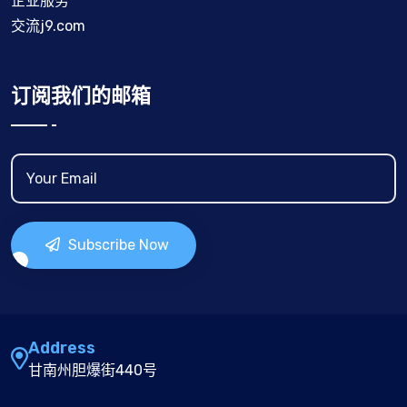
企业服务
交流j9.com
订阅我们的邮箱
Subscribe Now
Address
甘南州胆爆街440号