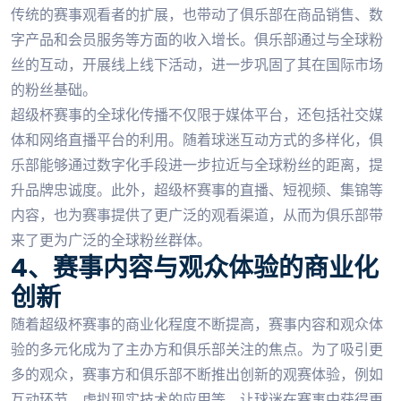
传统的赛事观看者的扩展，也带动了俱乐部在商品销售、数
字产品和会员服务等方面的收入增长。俱乐部通过与全球粉
丝的互动，开展线上线下活动，进一步巩固了其在国际市场
的粉丝基础。
超级杯赛事的全球化传播不仅限于媒体平台，还包括社交媒
体和网络直播平台的利用。随着球迷互动方式的多样化，俱
乐部能够通过数字化手段进一步拉近与全球粉丝的距离，提
升品牌忠诚度。此外，超级杯赛事的直播、短视频、集锦等
内容，也为赛事提供了更广泛的观看渠道，从而为俱乐部带
来了更为广泛的全球粉丝群体。
4、赛事内容与观众体验的商业化
创新
随着超级杯赛事的商业化程度不断提高，赛事内容和观众体
验的多元化成为了主办方和俱乐部关注的焦点。为了吸引更
多的观众，赛事方和俱乐部不断推出创新的观赛体验，例如
互动环节、虚拟现实技术的应用等，让球迷在赛事中获得更