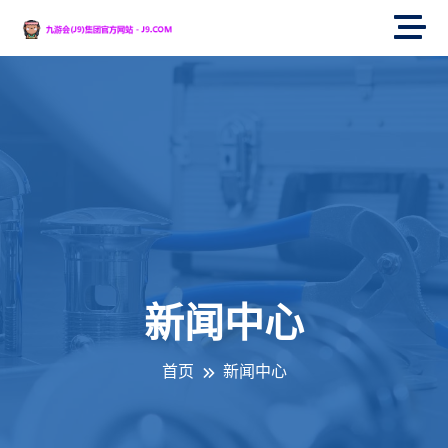
新闻中心
首页
新闻中心