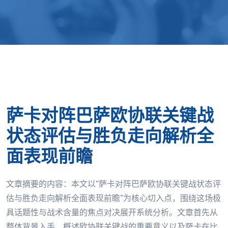
萨卡对阵巴萨欧协联关键战
状态评估与胜负走向解析全
面表现前瞻
文章摘要的内容：本文以“萨卡对阵巴萨欧协联关键战状态评
估与胜负走向解析全面表现前瞻”为核心切入点，围绕这场极
具话题性与战术含量的焦点对决展开系统分析。文章首先从
整体背景入手，概述欧协联关键战的重要意义以及萨卡在比