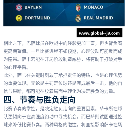
相比之下，巴萨球员在欧战中的经验更加丰富，但也背负着
更高期望值。一旦比赛进程不如预期，心理波动可能反而成
为隐患。萨卡若能在开局阶段制造威胁，将有助于打破对手
的心理平衡。
此外，萨卡在关键时刻敢于承担责任的特质，也是心理优势
的重要体现。无论是主罚定位球还是完成最后一击，他的自
信与果断，都可能在胶着局面中转化为决定胜负的力量。
四、节奏与胜负走向
比赛节奏的掌控，是决定胜负走向的重要因素。萨卡所在球
队更倾向于在高强度跑动中寻找机会，而巴萨则试图通过控
球来降低比赛节奏。两种风格的碰撞，将直接影响萨卡在场