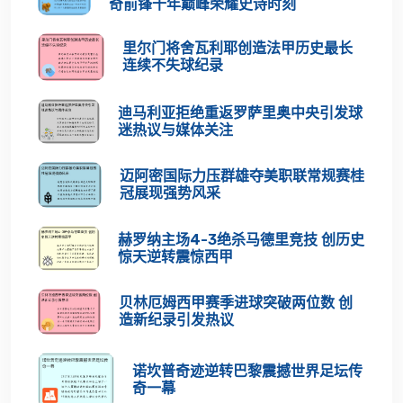
奇前锋十年巅峰荣耀史诗时刻
里尔门将舍瓦利耶创造法甲历史最长
连续不失球纪录
迪马利亚拒绝重返罗萨里奥中央引发球
迷热议与媒体关注
迈阿密国际力压群雄夺美职联常规赛桂
冠展现强势风采
赫罗纳主场4-3绝杀马德里竞技 创历史
惊天逆转震惊西甲
贝林厄姆西甲赛季进球突破两位数 创
造新纪录引发热议
诺坎普奇迹逆转巴黎震撼世界足坛传
奇一幕