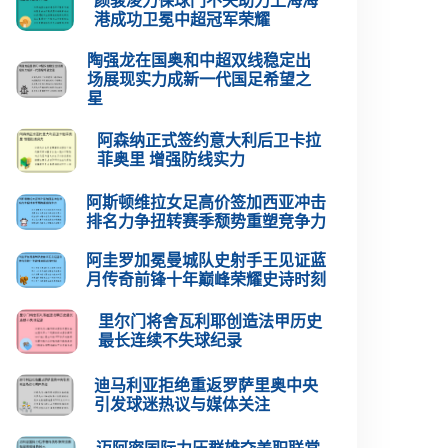
颜骏凌力保球门不失助力上海海
港成功卫冕中超冠军荣耀
陶强龙在国奥和中超双线稳定出
场展现实力成新一代国足希望之
星
阿森纳正式签约意大利后卫卡拉
菲奥里 增强防线实力
阿斯顿维拉女足高价签加西亚冲击
排名力争扭转赛季颓势重塑竞争力
阿圭罗加冕曼城队史射手王见证蓝
月传奇前锋十年巅峰荣耀史诗时刻
里尔门将舍瓦利耶创造法甲历史
最长连续不失球纪录
迪马利亚拒绝重返罗萨里奥中央
引发球迷热议与媒体关注