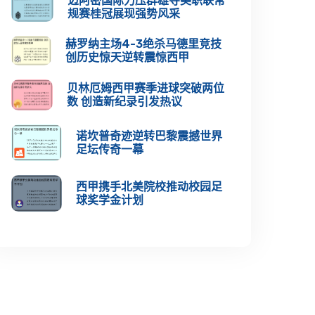
迈阿密国际力压群雄夺美职联常
规赛桂冠展现强势风采
赫罗纳主场4-3绝杀马德里竞技
创历史惊天逆转震惊西甲
贝林厄姆西甲赛季进球突破两位
数 创造新纪录引发热议
诺坎普奇迹逆转巴黎震撼世界
足坛传奇一幕
西甲携手北美院校推动校园足
球奖学金计划