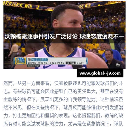
然而，从另一方面来看，沃顿被驱逐也可能激发球员们的斗
志。有些球员可能会因此感到自己的责任重大，甚至在没有
主教练的情况下，展现出更多的自我领导能力。这种情况虽
然不常见，但在某些情况下，球员反而能够借此时机发掘潜
力，打出更加团结和坚韧的表现。这也提醒我们，教练的缺
席有时可能会激发球队的潜力，尤其是在紧急情况下，球队