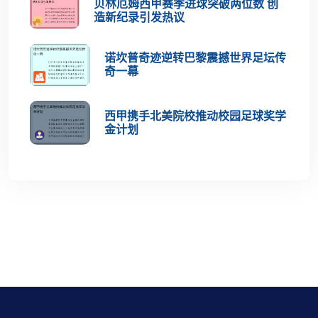
贝林厄姆西甲赛季进球突破两位数 创
造新纪录引发热议
诺坎普奇迹逆转巴黎震撼世界足坛传
奇一幕
西甲携手北美院校推动校园足球奖学
金计划