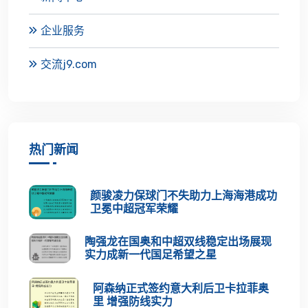
企业服务
交流j9.com
热门新闻
颜骏凌力保球门不失助力上海海港成功
卫冕中超冠军荣耀
陶强龙在国奥和中超双线稳定出场展现
实力成新一代国足希望之星
阿森纳正式签约意大利后卫卡拉菲奥
里 增强防线实力