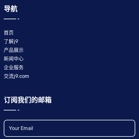
导航
首页
了解j9
产品展示
新闻中心
企业服务
交流j9.com
订阅我们的邮箱