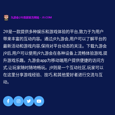
J9是一款提供多种娱乐和游戏体验的平台,致力于为用户
带来丰富的互动内容。通过j9九游会,用户可以了解平台的
最新活动和游戏内容,保持对平台动态的关注。下载九游会
j9后,用户可以使用j9九游会在各种设备上流畅体验游戏,提
升游戏乐趣。九游会app为移动端用户提供便捷的访问方
式,让玩家随时随地畅玩。j9则是一个互动社区,玩家可以
在这里分享游戏经验、技巧,和其他爱好者进行交流与互
动。