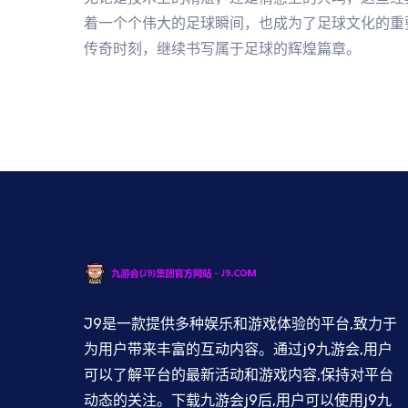
着一个个伟大的足球瞬间，也成为了足球文化的重
传奇时刻，继续书写属于足球的辉煌篇章。
J9是一款提供多种娱乐和游戏体验的平台,致力于
为用户带来丰富的互动内容。通过j9九游会,用户
可以了解平台的最新活动和游戏内容,保持对平台
动态的关注。下载九游会j9后,用户可以使用j9九