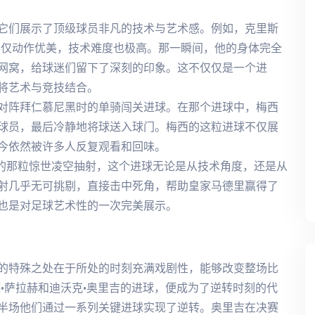
它们展示了顶级球员非凡的技术与艺术感。例如，克里斯
不仅动作优美，技术难度也极高。那一瞬间，他的身体完全
网窝，给球迷们留下了深刻的印象。这不仅仅是一个进
将艺术与竞技结合。
对阵拜仁慕尼黑时的单骑闯关进球。在那个进球中，梅西
球员，最后冷静地将球送入球门。梅西的这粒进球不仅展
今依然被许多人反复观看和回味。
森的那粒惊世凌空抽射，这个进球无论是从技术角度，还是从
射几乎无可挑剔，直接击中死角，帮助皇家马德里赢得了
也是对足球艺术性的一次完美展示。
的特殊之处在于所处的时刻充满戏剧性，能够改变整场比
德·萨拉赫和迪沃克·奥里吉的进球，便成为了逆转时刻的代
半场他们通过一系列关键进球实现了逆转。奥里吉在决赛