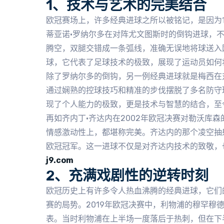
1、技术与艺术的完美结合
欧冠赛场上，许多经典进球之所以被铭记，是因为
蒂亚诺·罗纳尔多在对阵尤文图斯时的倒钩进球，
腾空，双腿交错成一条弧线，准确无误地将球送入
球，它代表了足球技术的极致，展现了运动员如何
除了罗纳尔多的倒钩，另一例经典进球就是梅西在
通过娴熟的控球技巧和精准的步伐摆脱了多名防守
现了个人能力的极致，更是技术与智慧的结合，至
再如齐内丁·齐达内在2002年欧冠决赛对勒沃库
情感激动性上，都堪称完美。齐达内的那个凌空抽
欧冠冠军。这一进球不仅是对齐达内技术的致敬，
j9.com
2、充满戏剧性的逆转时刻
欧冠历史上有许多令人热血沸腾的经典进球，它们
赛的局势。2019年欧冠决赛中，利物浦的穆罕穆
表。当时利物浦在上半场一度落后于热刺，但在下