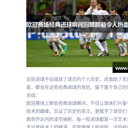
这些进球不仅成就了球员的个人历史，还激励了无
星，都会在这些经典进球的背后，留下属于自己的
总结：
欧冠赛场上那些经典进球瞬间，不仅让球迷们兴奋
技术的巅峰，见证了历史的变迁，更赋予了球员们
再到齐达内的凌空抽射，每一粒进球都是一次艺术
无论是技术上的精湛，还是情感上的共鸣，这些经