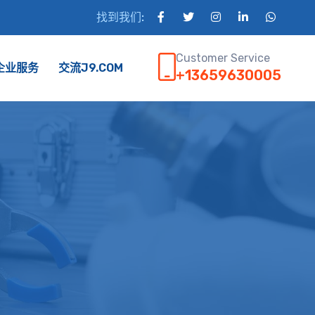
找到我们:
Customer Service
企业服务
交流J9.COM
+13659630005