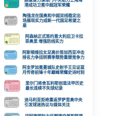
颜骏凌力保球门不失助力上海海
港成功卫冕中超冠军荣耀
陶强龙在国奥和中超双线稳定出
场展现实力成新一代国足希望之
星
阿森纳正式签约意大利后卫卡拉
菲奥里 增强防线实力
阿斯顿维拉女足高价签加西亚冲击
排名力争扭转赛季颓势重塑竞争力
阿圭罗加冕曼城队史射手王见证蓝
月传奇前锋十年巅峰荣耀史诗时刻
里尔门将舍瓦利耶创造法甲历史
最长连续不失球纪录
迪马利亚拒绝重返罗萨里奥中央
引发球迷热议与媒体关注