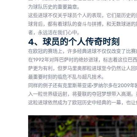
为球队历史的重要篇章。
这些进球不仅关乎球员个人的表现，它们是历史的
球背后，都有着球队的奋斗与拼搏，和无数球迷的
者，永远活在我们心中。
4、球员的个人传奇时刻
在欧冠的赛场上，许多经典进球不仅仅改变了比赛
在1992年对阵巴萨时的绝妙进球，标志着这位巴
萨更为有利，但罗马里奥那粒进球至今仍然让人回
最重要时刻的临危不乱与超凡技术。
同样的例子还有克里斯蒂亚诺·罗纳尔多在2009
入一粒世界级远射，将曼联的夺冠梦想带入高潮。
这粒进球依然成为了欧冠历史中经典的一幕，也让