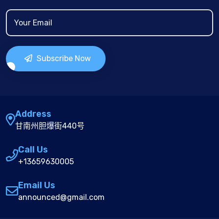
Subscribe Now
Address
甘南州胆爆街440号
Call Us
+13659630005
Email Us
announced@gmail.com