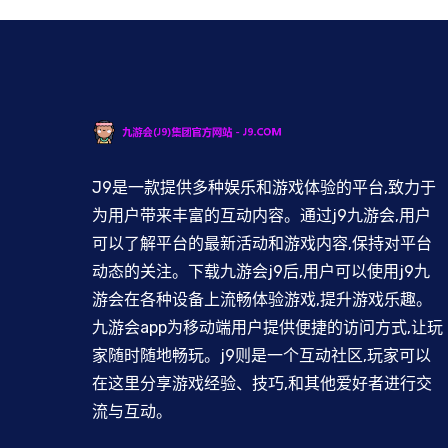
J9是一款提供多种娱乐和游戏体验的平台,致力于
为用户带来丰富的互动内容。通过j9九游会,用户
可以了解平台的最新活动和游戏内容,保持对平台
动态的关注。下载九游会j9后,用户可以使用j9九
游会在各种设备上流畅体验游戏,提升游戏乐趣。
九游会app为移动端用户提供便捷的访问方式,让玩
家随时随地畅玩。j9则是一个互动社区,玩家可以
在这里分享游戏经验、技巧,和其他爱好者进行交
流与互动。