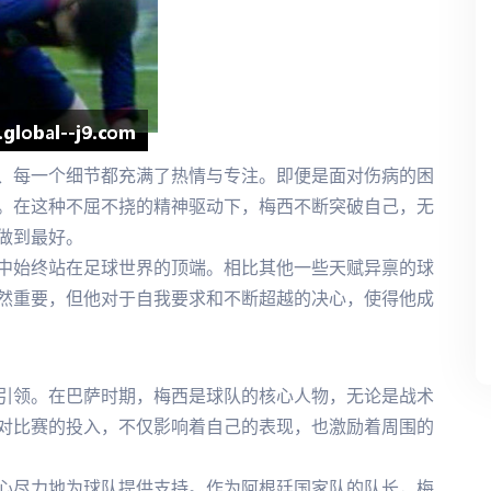
、每一个细节都充满了热情与专注。即便是面对伤病的困
。在这种不屈不挠的精神驱动下，梅西不断突破自己，无
做到最好。
中始终站在足球世界的顶端。相比其他一些天赋异禀的球
然重要，但他对于自我要求和不断超越的决心，使得他成
引领。在巴萨时期，梅西是球队的核心人物，无论是战术
对比赛的投入，不仅影响着自己的表现，也激励着周围的
心尽力地为球队提供支持。作为阿根廷国家队的队长，梅