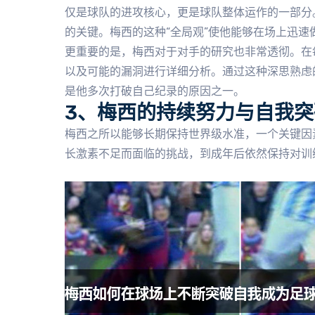
仅是球队的进攻核心，更是球队整体运作的一部分
的关键。梅西的这种“全局观”使他能够在场上迅速
更重要的是，梅西对于对手的研究也非常透彻。在
以及可能的漏洞进行详细分析。通过这种深思熟虑
是他多次打破自己纪录的原因之一。
3、梅西的持续努力与自我突
梅西之所以能够长期保持世界级水准，一个关键因
长激素不足而面临的挑战，到成年后依然保持对训