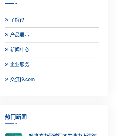
了解j9
产品展示
新闻中心
企业服务
交流j9.com
热门新闻