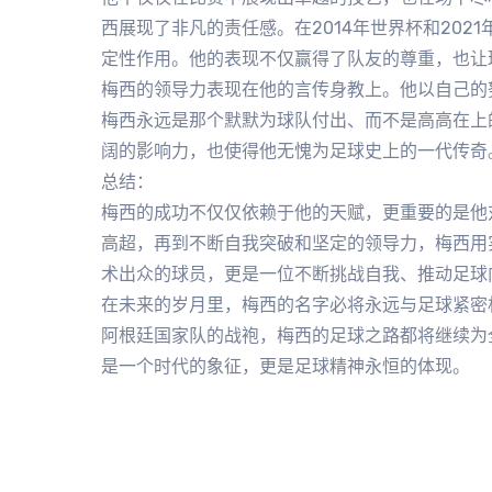
西展现了非凡的责任感。在2014年世界杯和20
定性作用。他的表现不仅赢得了队友的尊重，也让
梅西的领导力表现在他的言传身教上。他以自己的
梅西永远是那个默默为球队付出、而不是高高在上
阔的影响力，也使得他无愧为足球史上的一代传奇
总结：
梅西的成功不仅仅依赖于他的天赋，更重要的是他
高超，再到不断自我突破和坚定的领导力，梅西用
术出众的球员，更是一位不断挑战自我、推动足球
在未来的岁月里，梅西的名字必将永远与足球紧密
阿根廷国家队的战袍，梅西的足球之路都将继续为
是一个时代的象征，更是足球精神永恒的体现。