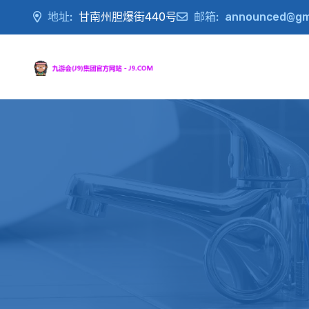
地址:
甘南州胆爆街440号
邮箱:
announced@gm