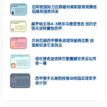
迈阿密国际力压群雄夺美职联常规赛桂
冠展现强势风采
赫罗纳主场4-3绝杀马德里竞技 创历史
惊天逆转震惊西甲
贝林厄姆西甲赛季进球突破两位数 创
造新纪录引发热议
诺坎普奇迹逆转巴黎震撼世界足坛传
奇一幕
西甲携手北美院校推动校园足球奖学
金计划