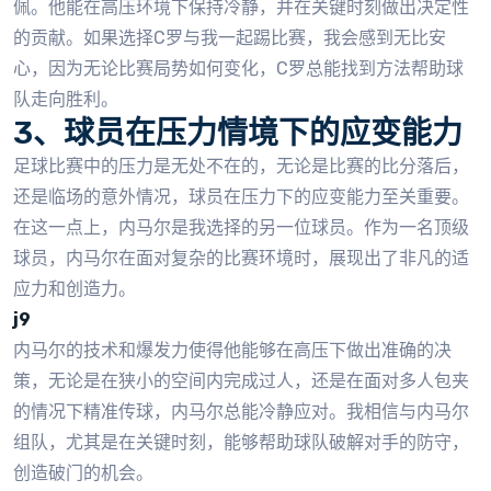
佩。他能在高压环境下保持冷静，并在关键时刻做出决定性
的贡献。如果选择C罗与我一起踢比赛，我会感到无比安
心，因为无论比赛局势如何变化，C罗总能找到方法帮助球
队走向胜利。
3、球员在压力情境下的应变能力
足球比赛中的压力是无处不在的，无论是比赛的比分落后，
还是临场的意外情况，球员在压力下的应变能力至关重要。
在这一点上，内马尔是我选择的另一位球员。作为一名顶级
球员，内马尔在面对复杂的比赛环境时，展现出了非凡的适
应力和创造力。
j9
内马尔的技术和爆发力使得他能够在高压下做出准确的决
策，无论是在狭小的空间内完成过人，还是在面对多人包夹
的情况下精准传球，内马尔总能冷静应对。我相信与内马尔
组队，尤其是在关键时刻，能够帮助球队破解对手的防守，
创造破门的机会。