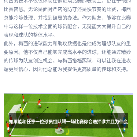
梅西的技术不仅仅体现在他每场比赛的表现上，更在于他的
比赛智慧。无论是面对严密的防守还是快节奏的比赛，梅西
总能冷静处理，并找到破局的办法。作为队友，能够在比赛
中与这样一位技术全面的球员配合，无疑能大大提升自己的
表现和球队的整体水平。
此外，梅西的进球能力和助攻数据也是他成为理想队友的重
要原因。他不仅自己能够完成高水平的进球，还能通过精妙
的传球为队友创造机会。与梅西搭档踢球，可以让我在进攻
端更具信心，因为他总能为我提供更高质量的传球和支持。