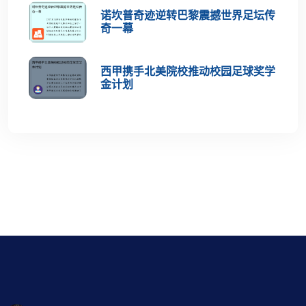
诺坎普奇迹逆转巴黎震撼世界足坛传
奇一幕
西甲携手北美院校推动校园足球奖学
金计划