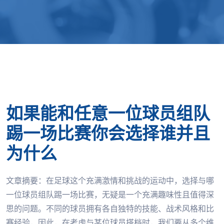
如果能和任意一位球员组队
踢一场比赛你会选择谁并且
为什么
文章摘要：在足球这个充满激情和挑战的运动中，选择与哪
一位球员组队踢一场比赛，无疑是一个充满趣味性且值得深
思的问题。不同的球员拥有各自独特的技能、战术风格和比
赛经验，因此，在考虑与某位球员搭档时，我们要从多个维