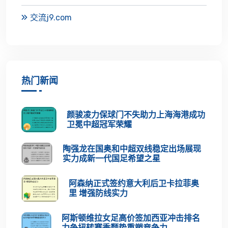
交流j9.com
热门新闻
颜骏凌力保球门不失助力上海海港成功
卫冕中超冠军荣耀
陶强龙在国奥和中超双线稳定出场展现
实力成新一代国足希望之星
阿森纳正式签约意大利后卫卡拉菲奥
里 增强防线实力
阿斯顿维拉女足高价签加西亚冲击排名
力争扭转赛季颓势重塑竞争力