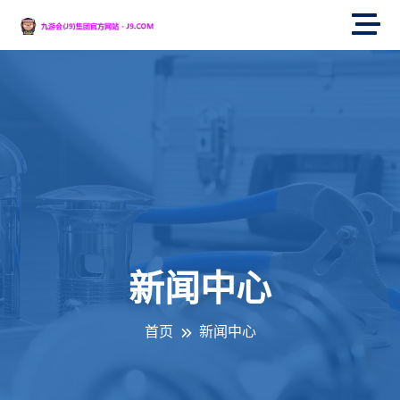
新闻中心
首页
新闻中心