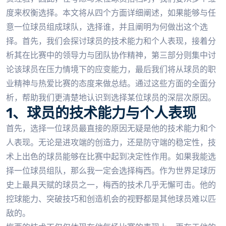
度来权衡选择。本文将从四个方面详细阐述，如果能够与任
意一位球员组成球队，选择谁，并且阐明为何做出这个选
择。首先，我们会探讨球员的技术能力和个人表现，接着分
析其在比赛中的领导力与团队协作精神，第三部分则集中讨
论该球员在压力情境下的应变能力，最后我们将从球员的职
业精神与热爱比赛的态度来做总结。通过这些方面的全面分
析，帮助我们更清楚地认识到选择某位球员的深层次原因。
1、球员的技术能力与个人表现
首先，选择一位球员最直接的原因无疑是他的技术能力和个
人表现。无论是进攻端的创造力，还是防守端的稳定性，技
术上出色的球员能够在比赛中起到决定性作用。如果我能选
择一位球员组队，那么我一定会选择梅西。作为世界足球历
史上最具天赋的球员之一，梅西的技术几乎无懈可击。他的
控球能力、突破技巧和创造机会的视野都是其他球员难以匹
敌的。