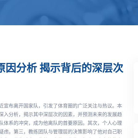
原因分析 揭示背后的深层次
近宣布离开国家队，引发了体育圈的广泛关注与热议。本
深入分析，揭示其中深层次的因素，并预测未来的发展趋
队体系的冲突，成为他离队的首要原因。其次，个人心理
疑虑。第三，教练团队与管理层的决策影响了他对自己职