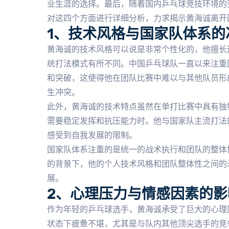
业生涯的选择。最后，随着国内乒乓球竞技环境的
对这四个方面进行详细分析，力求揭示黄海诚离开
1、技术风格与国家队体系的
黄海诚的技术风格可以说是非常个性化的，他擅长
统打法模式有所不同。中国乒乓球队一直以来注重
和突破，这使得他在团队比赛中难以与其他队员形
生冲突。
此外，黄海诚的技术特点虽然在单打比赛中具有独
需要稳定发挥和抗压能力时。他与国家队主流打法
感受到自我发展的限制。
国家队体系注重的是统一的战术执行和团队的整体
的背景下，他的个人技术风格和团队整体性之间的
展。
2、心理压力与情感因素的影
作为年轻的乒乓球选手，黄海诚承受了巨大的心理
状态下疲惫不堪，尤其是与队内其他顶尖选手的竞