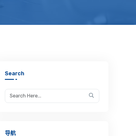
Search
导航