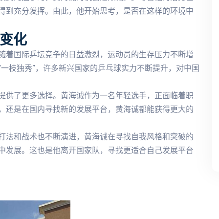
得到充分发挥。由此，他开始思考，是否在这样的环境中
变化
随着国际乒坛竞争的日益激烈，运动员的生存压力不断增
“一枝独秀”，许多新兴国家的乒乓球实力不断提升，对中国
提供了更多选择。黄海诚作为一名年轻选手，正面临着职
，还是在国内寻找新的发展平台，黄海诚都能获得更大的
打法和战术也不断演进，黄海诚在寻找自我风格和突破的
中发展。这也是他离开国家队，寻找更适合自己发展平台