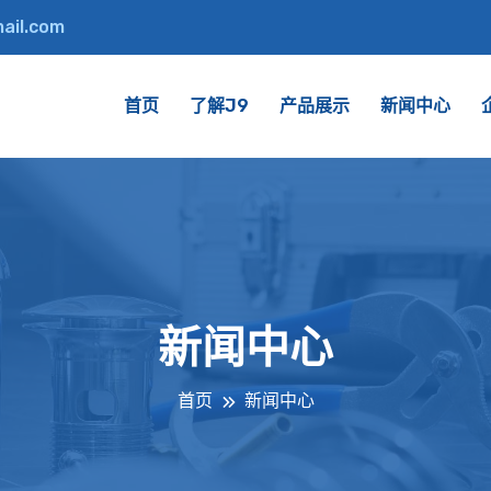
ail.com
首页
了解J9
产品展示
新闻中心
新闻中心
首页
新闻中心