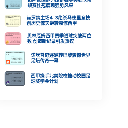
迈阿密国际力压群雄夺美职联常
规赛桂冠展现强势风采
赫罗纳主场4-3绝杀马德里竞技
创历史惊天逆转震惊西甲
贝林厄姆西甲赛季进球突破两位
数 创造新纪录引发热议
诺坎普奇迹逆转巴黎震撼世界
足坛传奇一幕
西甲携手北美院校推动校园足
球奖学金计划