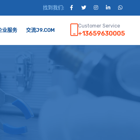
找到我们:
Customer Service
企业服务
交流J9.COM
+13659630005