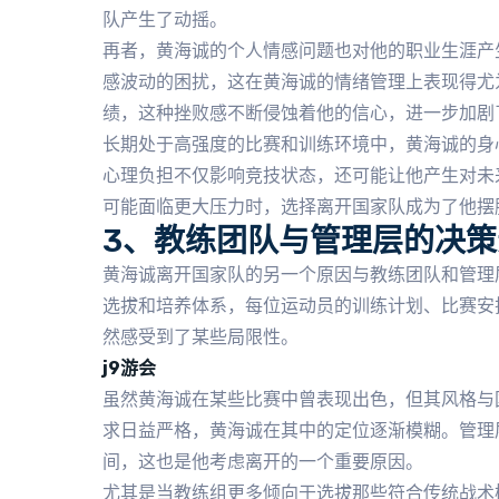
队产生了动摇。
再者，黄海诚的个人情感问题也对他的职业生涯产
感波动的困扰，这在黄海诚的情绪管理上表现得尤
绩，这种挫败感不断侵蚀着他的信心，进一步加剧
长期处于高强度的比赛和训练环境中，黄海诚的身
心理负担不仅影响竞技状态，还可能让他产生对未
可能面临更大压力时，选择离开国家队成为了他摆
3、教练团队与管理层的决策
黄海诚离开国家队的另一个原因与教练团队和管理
选拔和培养体系，每位运动员的训练计划、比赛安
然感受到了某些局限性。
j9游会
虽然黄海诚在某些比赛中曾表现出色，但其风格与
求日益严格，黄海诚在其中的定位逐渐模糊。管理
间，这也是他考虑离开的一个重要原因。
尤其是当教练组更多倾向于选拔那些符合传统战术