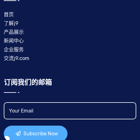
首页
了解j9
产品展示
新闻中心
企业服务
交流j9.com
订阅我们的邮箱
Subscribe Now