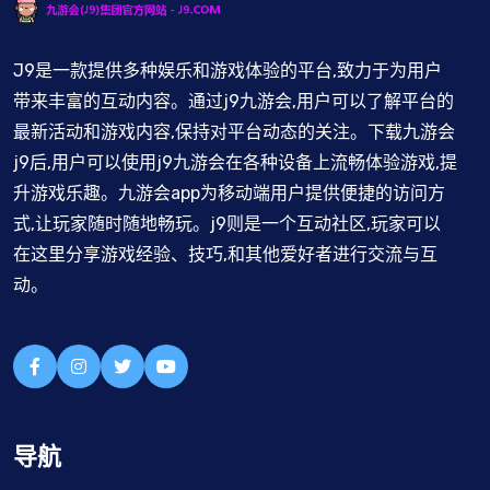
J9是一款提供多种娱乐和游戏体验的平台,致力于为用户
带来丰富的互动内容。通过j9九游会,用户可以了解平台的
最新活动和游戏内容,保持对平台动态的关注。下载九游会
j9后,用户可以使用j9九游会在各种设备上流畅体验游戏,提
升游戏乐趣。九游会app为移动端用户提供便捷的访问方
式,让玩家随时随地畅玩。j9则是一个互动社区,玩家可以
在这里分享游戏经验、技巧,和其他爱好者进行交流与互
动。
导航