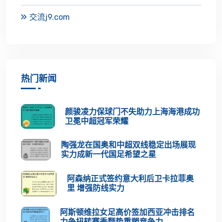
交流j9.com
热门新闻
颜骏凌力保球门不失助力上海海港成功
卫冕中超冠军荣耀
陶强龙在国奥和中超双线稳定出场展现
实力成新一代国足希望之星
阿森纳正式签约意大利后卫卡拉菲奥
里 增强防线实力
阿斯顿维拉女足高价签加西亚冲击排名
力争扭转赛季颓势重塑竞争力