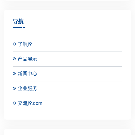
导航
了解j9
产品展示
新闻中心
企业服务
交流j9.com