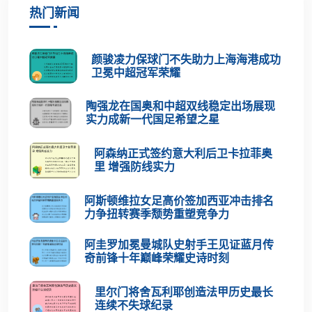
热门新闻
颜骏凌力保球门不失助力上海海港成功
卫冕中超冠军荣耀
陶强龙在国奥和中超双线稳定出场展现
实力成新一代国足希望之星
阿森纳正式签约意大利后卫卡拉菲奥
里 增强防线实力
阿斯顿维拉女足高价签加西亚冲击排名
力争扭转赛季颓势重塑竞争力
阿圭罗加冕曼城队史射手王见证蓝月传
奇前锋十年巅峰荣耀史诗时刻
里尔门将舍瓦利耶创造法甲历史最长
连续不失球纪录