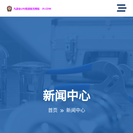
新闻中心
首页
新闻中心