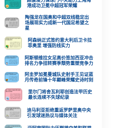
颜骏凌力保球门不失助力上海海
港成功卫冕中超冠军荣耀
陶强龙在国奥和中超双线稳定出
场展现实力成新一代国足希望之
星
阿森纳正式签约意大利后卫卡拉
菲奥里 增强防线实力
阿斯顿维拉女足高价签加西亚冲击
排名力争扭转赛季颓势重塑竞争力
阿圭罗加冕曼城队史射手王见证蓝
月传奇前锋十年巅峰荣耀史诗时刻
里尔门将舍瓦利耶创造法甲历史
最长连续不失球纪录
迪马利亚拒绝重返罗萨里奥中央
引发球迷热议与媒体关注