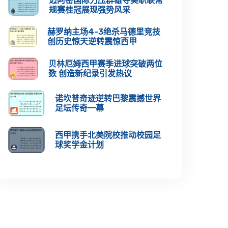
迈阿密国际力压群雄夺美职联常
规赛桂冠展现强势风采
赫罗纳主场4-3绝杀马德里竞技
创历史惊天逆转震惊西甲
贝林厄姆西甲赛季进球突破两位
数 创造新纪录引发热议
诺坎普奇迹逆转巴黎震撼世界
足坛传奇一幕
西甲携手北美院校推动校园足
球奖学金计划