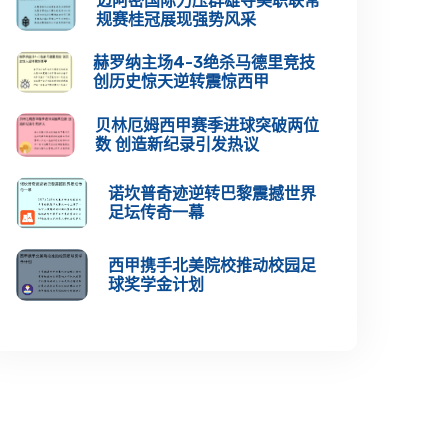
迈阿密国际力压群雄夺美职联常
规赛桂冠展现强势风采
赫罗纳主场4-3绝杀马德里竞技
创历史惊天逆转震惊西甲
贝林厄姆西甲赛季进球突破两位
数 创造新纪录引发热议
诺坎普奇迹逆转巴黎震撼世界
足坛传奇一幕
西甲携手北美院校推动校园足
球奖学金计划