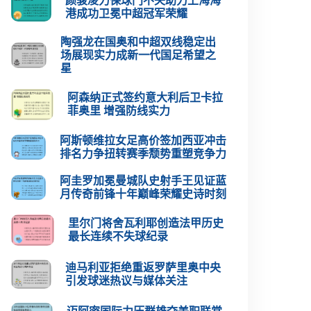
颜骏凌力保球门不失助力上海海
港成功卫冕中超冠军荣耀
陶强龙在国奥和中超双线稳定出
场展现实力成新一代国足希望之
星
阿森纳正式签约意大利后卫卡拉
菲奥里 增强防线实力
阿斯顿维拉女足高价签加西亚冲击
排名力争扭转赛季颓势重塑竞争力
阿圭罗加冕曼城队史射手王见证蓝
月传奇前锋十年巅峰荣耀史诗时刻
里尔门将舍瓦利耶创造法甲历史
最长连续不失球纪录
迪马利亚拒绝重返罗萨里奥中央
引发球迷热议与媒体关注