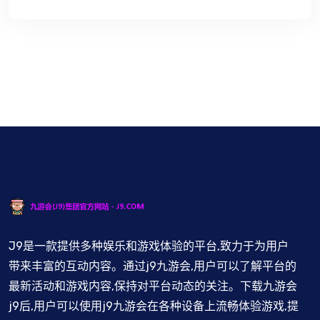
J9是一款提供多种娱乐和游戏体验的平台,致力于为用户
带来丰富的互动内容。通过j9九游会,用户可以了解平台的
最新活动和游戏内容,保持对平台动态的关注。下载九游会
j9后,用户可以使用j9九游会在各种设备上流畅体验游戏,提