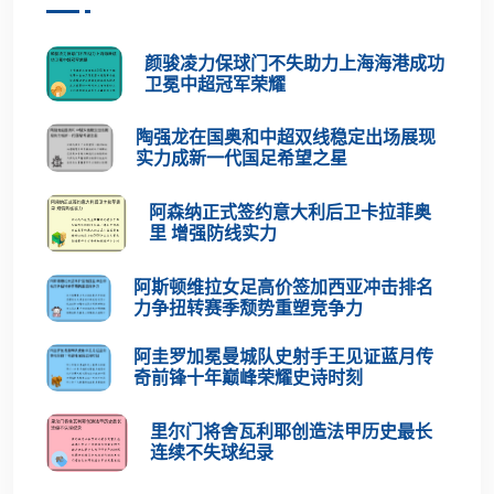
颜骏凌力保球门不失助力上海海港成功
卫冕中超冠军荣耀
陶强龙在国奥和中超双线稳定出场展现
实力成新一代国足希望之星
阿森纳正式签约意大利后卫卡拉菲奥
里 增强防线实力
阿斯顿维拉女足高价签加西亚冲击排名
力争扭转赛季颓势重塑竞争力
阿圭罗加冕曼城队史射手王见证蓝月传
奇前锋十年巅峰荣耀史诗时刻
里尔门将舍瓦利耶创造法甲历史最长
连续不失球纪录