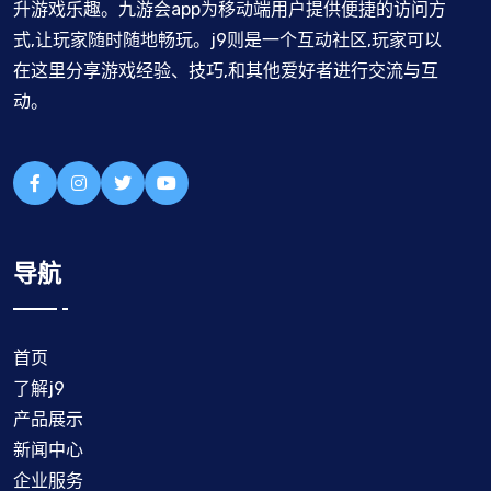
升游戏乐趣。九游会app为移动端用户提供便捷的访问方
式,让玩家随时随地畅玩。j9则是一个互动社区,玩家可以
在这里分享游戏经验、技巧,和其他爱好者进行交流与互
动。
导航
首页
了解j9
产品展示
新闻中心
企业服务