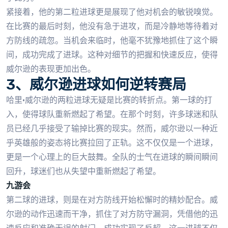
紧接着，他的第二粒进球更是展现了他对机会的敏锐嗅觉。
在比赛的最后时刻，他没有急于进攻，而是冷静地等待着对
方防线的疏忽。当机会来临时，他毫不犹豫地抓住了这个瞬
间，成功完成了进球。这种对细节的把握和快速反应，使得
威尔逊的表现更加出色。
3、威尔逊进球如何逆转赛局
哈里·威尔逊的两粒进球无疑是比赛的转折点。第一球的打
入，使得球队重新燃起了希望。在那个时刻，许多球迷和队
员已经几乎接受了输掉比赛的现实。然而，威尔逊以一种近
乎英雄般的姿态将比赛拉回了正轨。这不仅仅是一个进球，
更是一个心理上的巨大鼓舞。全队的士气在进球的瞬间瞬间
回升，球迷们也从失望中重新燃起了希望。
九游会
第二球的进球，则是在对方防线开始松懈时的精妙配合。威
尔逊的动作迅速而干净，抓住了对方防守漏洞，凭借他的迅