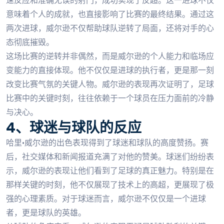
速反应和准确无误的射门，成功实现了反超。这一进球不仅
意味着个人的成就，也直接影响了比赛的最终结果。通过这
两次进球，威尔逊不仅帮助球队逆转了局面，还将对手的心
态彻底摧毁。
这场比赛的逆转并非偶然，而是威尔逊的个人能力和临场应
变能力的直接体现。他不仅仅是进球的执行者，更是那一刻
改变比赛气氛的关键人物。威尔逊的表现再次证明了，足球
比赛中的关键时刻，往往依赖于一个球员在压力面前的冷静
与决心。
4、球迷与球队的反应
哈里·威尔逊的出色表现得到了球迷和球队的高度赞扬。赛
后，社交媒体和新闻报道充满了对他的赞美。球迷们纷纷表
示，威尔逊的表现让他们看到了足球的真正魅力。特别是在
那样关键的时刻，他不仅展现了技术上的高超，更展现了极
强的心理素质。对于球迷而言，威尔逊不仅仅是一个进球
者，更是球队的英雄。