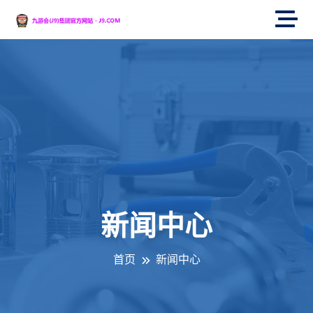
新闻中心
首页
新闻中心