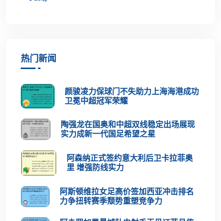
热门新闻
颜骏凌力保球门不失助力上海海港成功
卫冕中超冠军荣耀
陶强龙在国奥和中超双线稳定出场展现
实力成新一代国足希望之星
阿森纳正式签约意大利后卫卡拉菲奥
里 增强防线实力
阿斯顿维拉女足高价签加西亚冲击排名
力争扭转赛季颓势重塑竞争力