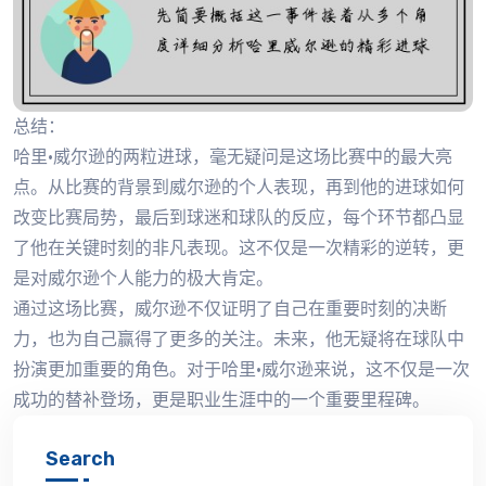
总结：
哈里·威尔逊的两粒进球，毫无疑问是这场比赛中的最大亮
点。从比赛的背景到威尔逊的个人表现，再到他的进球如何
改变比赛局势，最后到球迷和球队的反应，每个环节都凸显
了他在关键时刻的非凡表现。这不仅是一次精彩的逆转，更
是对威尔逊个人能力的极大肯定。
通过这场比赛，威尔逊不仅证明了自己在重要时刻的决断
力，也为自己赢得了更多的关注。未来，他无疑将在球队中
扮演更加重要的角色。对于哈里·威尔逊来说，这不仅是一次
成功的替补登场，更是职业生涯中的一个重要里程碑。
Search