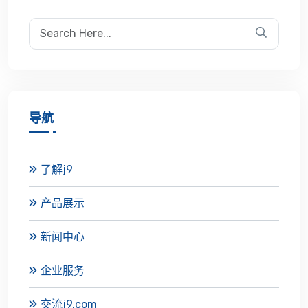
导航
了解j9
产品展示
新闻中心
企业服务
交流j9.com