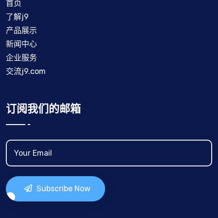
首页
了解j9
产品展示
新闻中心
企业服务
交流j9.com
订阅我们的邮箱
Subscribe Now