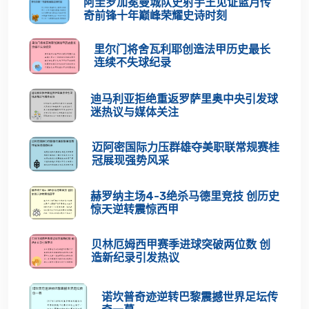
阿圭罗加冕曼城队史射手王见证蓝月传
奇前锋十年巅峰荣耀史诗时刻
里尔门将舍瓦利耶创造法甲历史最长
连续不失球纪录
迪马利亚拒绝重返罗萨里奥中央引发球
迷热议与媒体关注
迈阿密国际力压群雄夺美职联常规赛桂
冠展现强势风采
赫罗纳主场4-3绝杀马德里竞技 创历史
惊天逆转震惊西甲
贝林厄姆西甲赛季进球突破两位数 创
造新纪录引发热议
诺坎普奇迹逆转巴黎震撼世界足坛传