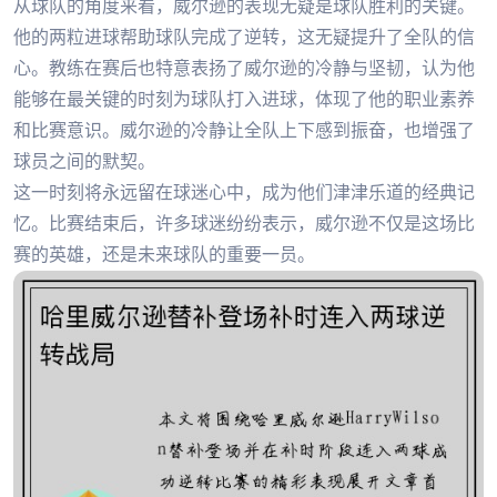
从球队的角度来看，威尔逊的表现无疑是球队胜利的关键。
他的两粒进球帮助球队完成了逆转，这无疑提升了全队的信
心。教练在赛后也特意表扬了威尔逊的冷静与坚韧，认为他
能够在最关键的时刻为球队打入进球，体现了他的职业素养
和比赛意识。威尔逊的冷静让全队上下感到振奋，也增强了
球员之间的默契。
这一时刻将永远留在球迷心中，成为他们津津乐道的经典记
忆。比赛结束后，许多球迷纷纷表示，威尔逊不仅是这场比
赛的英雄，还是未来球队的重要一员。