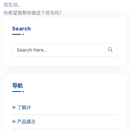
加生动。
你希望我帮你做这个优化吗？
Search
导航
了解j9
产品展示