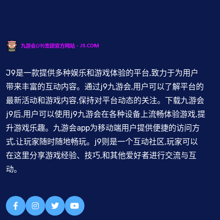
J9是一款提供多种娱乐和游戏体验的平台,致力于为用户
带来丰富的互动内容。通过j9九游会,用户可以了解平台的
最新活动和游戏内容,保持对平台动态的关注。下载九游会
j9后,用户可以使用j9九游会在各种设备上流畅体验游戏,提
升游戏乐趣。九游会app为移动端用户提供便捷的访问方
式,让玩家随时随地畅玩。j9则是一个互动社区,玩家可以
在这里分享游戏经验、技巧,和其他爱好者进行交流与互
动。