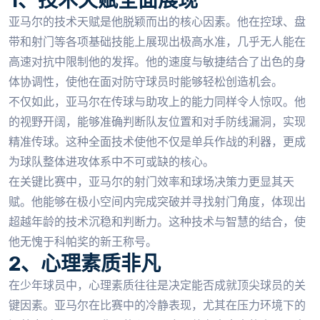
1、技术天赋全面展现
亚马尔的技术天赋是他脱颖而出的核心因素。他在控球、盘
带和射门等各项基础技能上展现出极高水准，几乎无人能在
高速对抗中限制他的发挥。他的速度与敏捷结合了出色的身
体协调性，使他在面对防守球员时能够轻松创造机会。
不仅如此，亚马尔在传球与助攻上的能力同样令人惊叹。他
的视野开阔，能够准确判断队友位置和对手防线漏洞，实现
精准传球。这种全面技术使他不仅是单兵作战的利器，更成
为球队整体进攻体系中不可或缺的核心。
在关键比赛中，亚马尔的射门效率和球场决策力更显其天
赋。他能够在极小空间内完成突破并寻找射门角度，体现出
超越年龄的技术沉稳和判断力。这种技术与智慧的结合，使
他无愧于科帕奖的新王称号。
2、心理素质非凡
在少年球员中，心理素质往往是决定能否成就顶尖球员的关
键因素。亚马尔在比赛中的冷静表现，尤其在压力环境下的