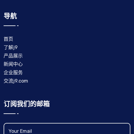
导航
首页
了解j9
产品展示
新闻中心
企业服务
交流j9.com
订阅我们的邮箱