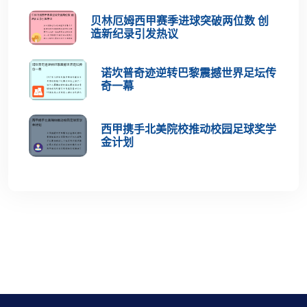
贝林厄姆西甲赛季进球突破两位数 创
造新纪录引发热议
诺坎普奇迹逆转巴黎震撼世界足坛传
奇一幕
西甲携手北美院校推动校园足球奖学
金计划