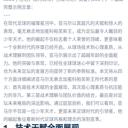
完整示例文章：
---
在现代足球的璀璨星河中，亚马尔以其超凡的天赋和惊人的
表现，毫无悬念地加冕科帕奖新王，成为足坛最令人瞩目的
少年天才。他的崛起不仅标志着个人荣誉的顶峰，更意味着
一个全新时代的序章已经开启。从球场技术到心理素质，从
战术理解到团队领导，亚马尔展示出了超越年龄的全面能
力。他的突破与表现，已经在全球球迷心中留下深刻印记，
也为未来足坛的发展方向提供了新的参照标准。本文将从四
个方面详细阐述亚马尔无悬念加冕科帕奖新王所代表的意
义：首先是技术天赋的全面展现，其次是心理素质与抗压能
力的非凡，第三是战术理解与团队价值的结合，最后是对足
坛未来格局的深远影响。通过层层剖析，我们可以看到，亚
马尔不仅是一位少年天才，更是未来足球时代的引领者，他
的崛起象征着新时代足球风格和理念的深刻变革。