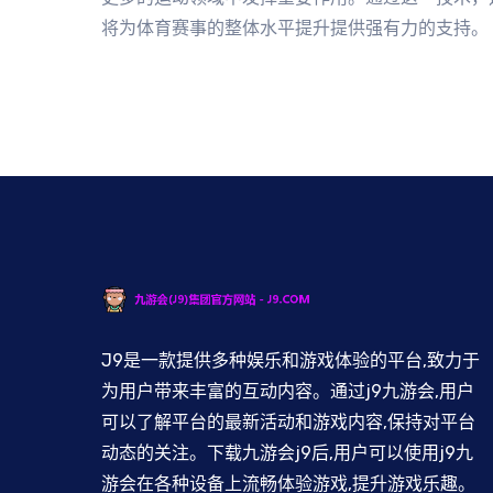
将为体育赛事的整体水平提升提供强有力的支持。
J9是一款提供多种娱乐和游戏体验的平台,致力于
为用户带来丰富的互动内容。通过j9九游会,用户
可以了解平台的最新活动和游戏内容,保持对平台
动态的关注。下载九游会j9后,用户可以使用j9九
游会在各种设备上流畅体验游戏,提升游戏乐趣。