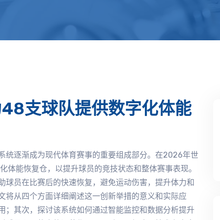
为48支球队提供数字化体能
系统逐渐成为现代体育赛事的重要组成部分。在2026年世
字化体能恢复仓，以提升球员的竞技状态和整体赛事表现。
助球员在比赛后的快速恢复，避免运动伤害，提升体力和
文将从四个方面详细阐述这一创新举措的意义和实际应
用；其次，探讨该系统如何通过智能监控和数据分析提升