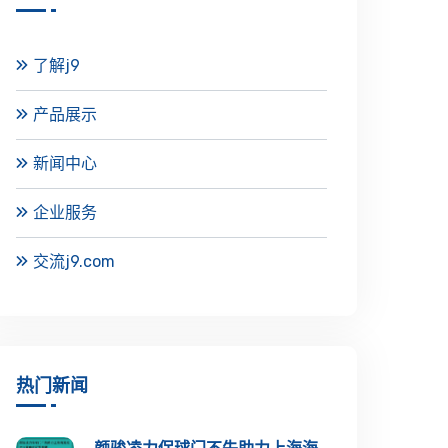
了解j9
产品展示
新闻中心
企业服务
交流j9.com
热门新闻