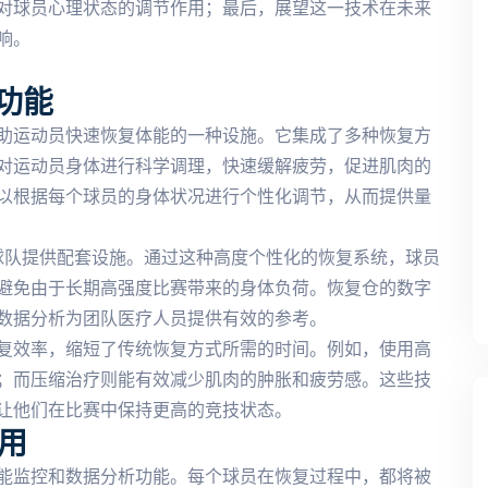
对球员心理状态的调节作用；最后，展望这一技术在未来
响。
功能
助运动员快速恢复体能的一种设施。它集成了多种恢复方
对运动员身体进行科学调理，快速缓解疲劳，促进肌肉的
以根据每个球员的身体状况进行个性化调节，从而提供量
支球队提供配套设施。通过这种高度个性化的恢复系统，球员
避免由于长期高强度比赛带来的身体负荷。恢复仓的数字
数据分析为团队医疗人员提供有效的参考。
复效率，缩短了传统恢复方式所需的时间。例如，使用高
；而压缩治疗则能有效减少肌肉的肿胀和疲劳感。这些技
让他们在比赛中保持更高的竞技状态。
用
能监控和数据分析功能。每个球员在恢复过程中，都将被