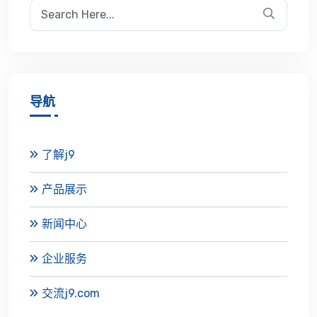
导航
了解j9
产品展示
新闻中心
企业服务
交流j9.com