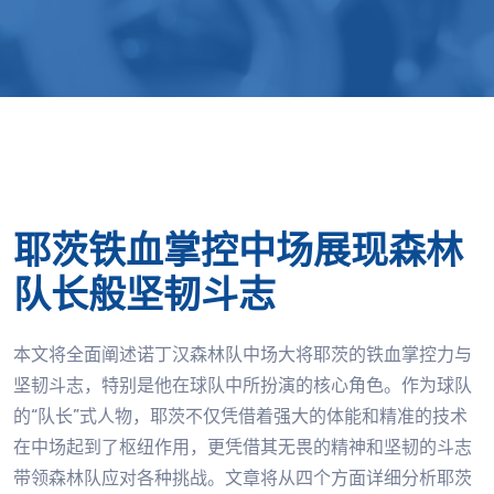
耶茨铁血掌控中场展现森林
队长般坚韧斗志
本文将全面阐述诺丁汉森林队中场大将耶茨的铁血掌控力与
坚韧斗志，特别是他在球队中所扮演的核心角色。作为球队
的“队长”式人物，耶茨不仅凭借着强大的体能和精准的技术
在中场起到了枢纽作用，更凭借其无畏的精神和坚韧的斗志
带领森林队应对各种挑战。文章将从四个方面详细分析耶茨