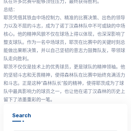
队在许多比赛中能够顶住压力，最终获得胜利。
总结：
耶茨凭借其铁血中场控制力、精准的比赛决策、出色的领导
力以及不屈的斗志，成为了诺丁汉森林队中不可或缺的中场
核心。他的精神风貌不仅在球场上得以体现，也深深影响了
整支球队。作为一名中场球员，耶茨在比赛中的关键时刻总
能做出果断决策，并以自己坚韧的意志力鼓舞队友，带领球
队走向胜利。
耶茨不仅仅是技术上的优秀球员，更是球队的精神领袖。他
的坚韧斗志和无畏精神，使得森林队在比赛中始终充满活力
和斗志。正是这种“森林队长”般的精神，使得耶茨成为了球
队中最具影响力的球员之一，也让他在诺丁汉森林的历史上
留下了浓墨重彩的一笔。
Search