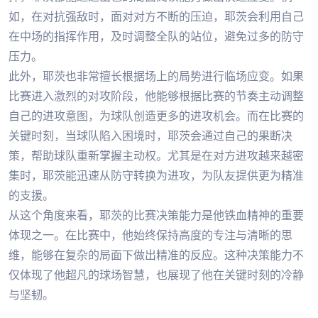
如，在对抗强敌时，面对对方不断的压迫，耶茨会利用自己
在中场的指挥作用，及时调整全队的站位，避免过多的防守
压力。
此外，耶茨也非常擅长根据场上的局势进行临场应变。如果
比赛进入激烈的对攻阶段，他能够根据比赛的节奏主动调整
自己的进攻意图，为球队创造更多的进攻机会。而在比赛的
关键时刻，当球队陷入困境时，耶茨会通过自己的果断决
策，帮助球队重新掌握主动权。尤其是在对方进攻越来越密
集时，耶茨能迅速从防守转换为进攻，为队友提供更为精准
的支援。
从这个角度来看，耶茨的比赛决策能力是他铁血精神的重要
体现之一。在比赛中，他始终保持高度的专注与清晰的思
维，能够在复杂的局面下做出精准的反应。这种决策能力不
仅体现了他超凡的球场智慧，也展现了他在关键时刻的冷静
与坚韧。