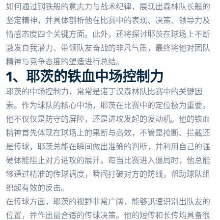
如何通过钢铁般的意志力与战术纪律，展现出森林队长般的
坚定精神，并具体剖析他在比赛中的表现、决策、领导力及
情感态度四个关键方面。此外，还将探讨耶茨在球场上不断
激发自我潜力、带领队友奋战的非凡气质，最终将他对团队
精神与竞争态度的塑造进行总结。
1、耶茨的铁血中场控制力
耶茨的中场控制力，常常是诺丁汉森林队比赛中的关键因
素。作为球队的核心中场，耶茨在比赛中的定位极为重要。
他不仅仅是防守的屏障，还是进攻发起的发动机。他的铁血
精神首先体现在球场上的果断与高效，不管是抢断、拦截还
是传球，耶茨总能在瞬间做出准确的判断，并利用自己的强
硬体能阻止对方进攻的展开。每当比赛进入僵局时，他总能
够通过精准的传球调度，瞬间打破对方的防线，帮助球队组
织起有效的反击。
在传球方面，耶茨的视野非常广阔，能够迅速识别出队友的
位置，并作出最合适的传球决策。他的短传和长传均具备很